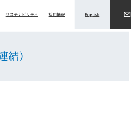
サステナビリティ
採用情報
English
株主総会関係資料
非連結）