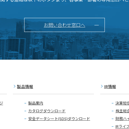
お問い合わせ窓口へ
製品情報
IR情報
ジ
製品案内
決算短
カタログダウンロード
株主総
安全データシート(SDS)ダウンロード
財務ハ
IRライ