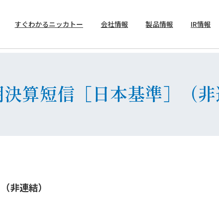
すぐわかるニッカトー
会社情報
製品情報
IR情報
トップメッセージ
製品案内
決算短信
半期決算短信［日本基準］（
］（非連結）