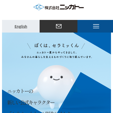
メ
English
ニ
ュ
ー
を
開
く
ニッカトーの
新しい公式キャラクター