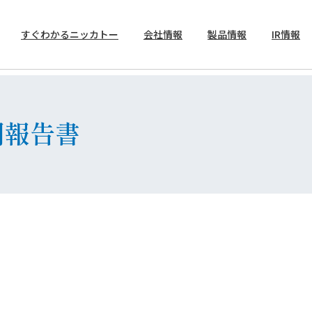
すぐわかるニッカトー
会社情報
製品情報
IR情報
トップメッセージ
製品案内
決算短信
期報告書