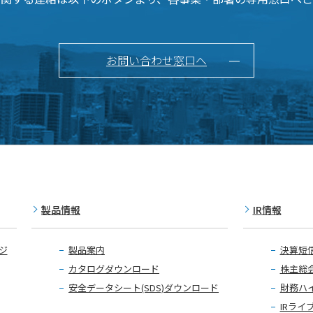
お問い合わせ窓口へ
製品情報
IR情報
ジ
製品案内
決算短
カタログダウンロード
株主総
安全データシート(SDS)ダウンロード
財務ハ
IRライ