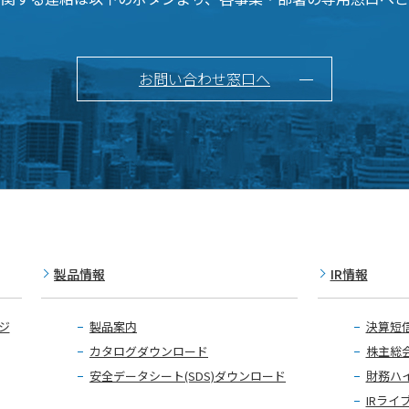
お問い合わせ窓口へ
製品情報
IR情報
ジ
製品案内
決算短
カタログダウンロード
株主総
安全データシート(SDS)ダウンロード
財務ハ
IRライ