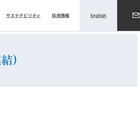
サステナビリティ
採用情報
English
株主総会関係資料
結)