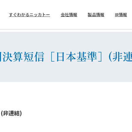
すぐわかるニッカトー
会社情報
製品情報
IR情報
トップメッセージ
製品案内
決算短信
半期決算短信［日本基準］(非連
(非連結)