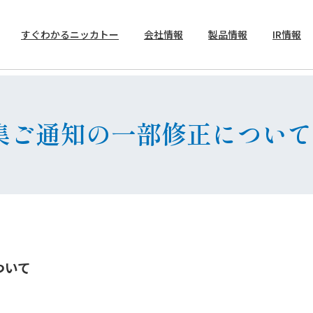
すぐわかるニッカトー
会社情報
製品情報
IR情報
トップメッセージ
製品案内
決算短信
招集ご通知の一部修正について
ついて