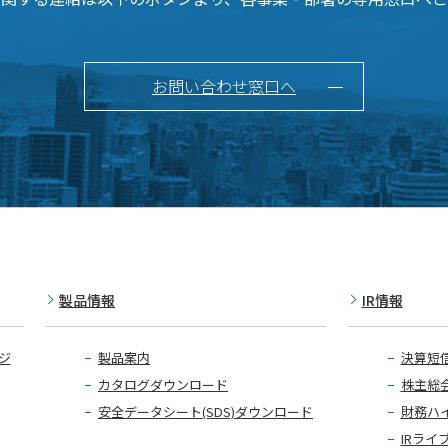
お問い合わせ窓口へ
製品情報
IR情報
ジ
製品案内
決算短
カタログダウンロード
株主総
安全データシート(SDS)ダウンロード
財務ハ
IRライ