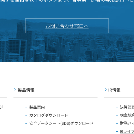
お問い合わせ窓口へ
製品情報
IR情報
ジ
製品案内
決算短
カタログダウンロード
株主総
安全データシート(SDS)ダウンロード
財務ハ
IRライ